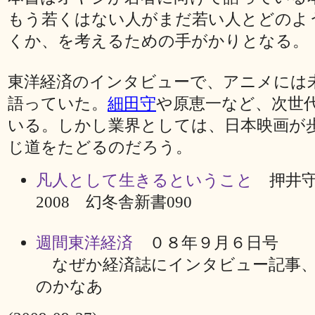
もう若くはない人がまだ若い人とどのよ
くか、を考えるための手がかりとなる。
東洋経済のインタビューで、アニメには
語っていた。
細田守
や原恵一など、次世
いる。しかし業界としては、日本映画が
じ道をたどるのだろう。
凡人として生きるということ
押井守
2008 幻冬舎新書090
週間東洋経済
０８年９月６日号
なぜか経済誌にインタビュー記事、
のかなあ