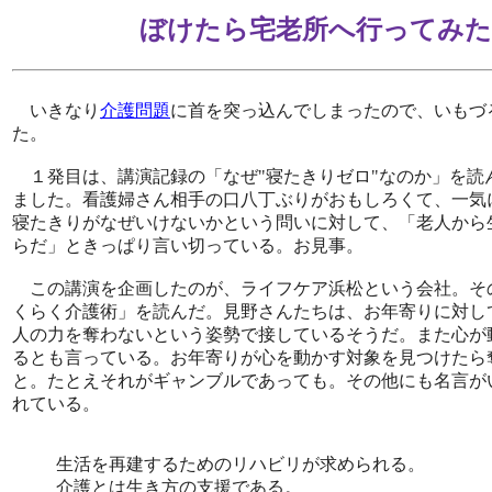
ぼけたら宅老所へ行ってみ
いきなり
介護問題
に首を突っ込んでしまったので、いもづ
た。
１発目は、講演記録の「なぜ"寝たきりゼロ"なのか」を読
ました。看護婦さん相手の口八丁ぶりがおもしろくて、一気
寝たきりがなぜいけないかという問いに対して、「老人から
らだ」ときっぱり言い切っている。お見事。
この講演を企画したのが、ライフケア浜松という会社。そ
くらく介護術」を読んだ。見野さんたちは、お年寄りに対し
人の力を奪わないという姿勢で接しているそうだ。また心が
るとも言っている。お年寄りが心を動かす対象を見つけたら
と。たとえそれがギャンブルであっても。その他にも名言が
れている。
生活を再建するためのリハビリが求められる。
介護とは生き方の支援である。