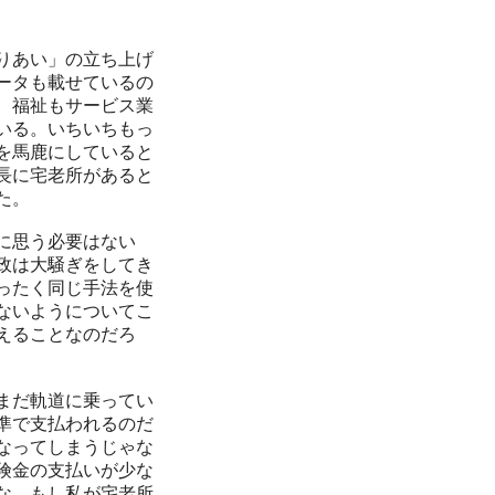
りあい」の立ち上げ
ータも載せているの
、福祉もサービス業
いる。いちいちもっ
を馬鹿にしていると
長に宅老所があると
た。
に思う必要はない
政は大騒ぎをしてき
ったく同じ手法を使
ないようについてこ
えることなのだろ
まだ軌道に乗ってい
準で支払われるのだ
なってしまうじゃな
険金の支払いが少な
な。もし私が宅老所