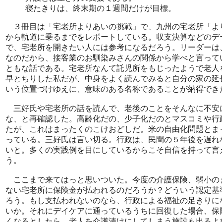
寝たきりは、終末期の１週間だけが目標。
３冊目は「宅老所よりあいの挑戦」で、九州の宅老所「よ
から軌道に乗るまでをレポートしている。収支決算などのデ
で、宅老所を開きたい人には参考になるだろう。リーダーは
なのだから、接客業のお馴染みさんの関係から学べと言って
ともな話である。宅老所なんて託児所をもじったようで老人
早とちりした私だが、中身をよく読んでみると自分の家の延
いう位置づけゆえに、意味のある名称であることが納得でき
三好氏や宅老所の話を読んで、老後のことをそんなに不安
な、と再確認した。高齢化だの、少子化だのとマスコミや行
たが、これはまったくのこけおどしだ。米の自由化問題とま
っている。三好氏は言い切る。行政は、民間の５年後を遅れ
いと。多くの実践例を目にしているからこそ自信を持って言
う。
ここまで来てはっと思いついた。今度の介護保険、弱小の
ない宅老所に保険金が払われるのだろうか？どういう認定基
ろう。もし支払われないのなら、行政による福祉の足きりに
いか。それにデイケアに通っているうちに回復した場合、保
くなるとしたら、老人を介護漬けにしてしまう施設も出るよ