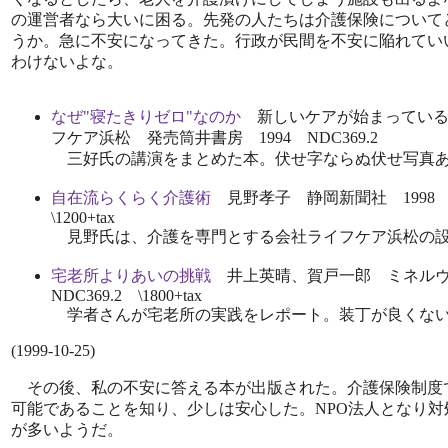
の運営者なら大いに困る。先発の人たちは介護保険について
うか。急に不安になってきた。行政が民間を不安に陥れてい
わけないよな。
なぜ"寝たきりゼロ"なのか
新しいケアが始まっている
フケア浜松 発売筒井書房 1994 NDC369.2
三好氏の講演をまとめた本。伏せ字ならぬ伏せ写真
自在流らくらく介護術
見野孝子 静岡新聞社 1998 N
\1200+tax
見野氏は、介護を専門とする会社ライフケア浜松の
宅老所よりあいの挑戦
井上英晴、賀戸一郎 ミネルヴ
NDC369.2 \1800+tax
学者さんが宅老所の実践をレポート。装丁が良くな
(1999-10-25)
その後、私の不安に答える本が出版された。介護保険制度
可能であることを知り、少しは安心した。NPO法人となり対
が多いようだ。