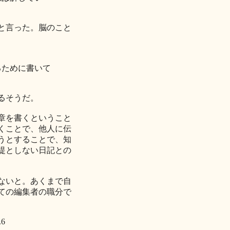
と言った。脳のこと
るために書いて
るそうだ。
章を書くということ
くことで、他人に伝
うとすることで、知
提としない日記との
ないと。あくまで自
ての編集者の職分で
6