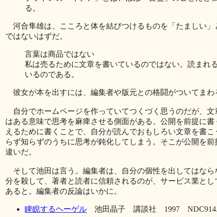
る。
河合隼雄は、こころと体を結びつけるものを「たましい」
ではないはずだ。
言葉は商品ではない
私は売るために文章を書いているのではない。読まれ
いるのである。
彼女が本を出すには、編集者や版元との格闘がついてまわ
自分でホームページを作っていてつくづく思うのだが、文
はある意味で思考を麻痺させる側面がある。公開を前提に書
えるために書くことで、自分が読んでおもしろい文章を書こ
らず知らずのうちに思考が鈍化してしまう。そこが公開を前
違いだ。
そして池田は言う。編集者は、自分の個性を出してはなら
分を殺して、著者と読者に信頼されるのが、サービス業とし
あると。編集者の反論はいかに。
睥睨するヘーゲル
池田晶子 講談社 1997 NDC914.