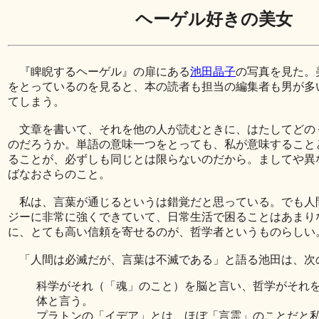
ヘーゲル好きの美女
『睥睨するヘーゲル』の扉にある
池田晶子
の写真を見た。
をとっているのを見ると、本の読者も担当の編集者も男が多
てしまう。
文章を書いて、それを他の人が読むときに、はたしてどの
のだろうか。単語の意味一つをとっても、私が意味すること
ることが、必ずしも同じとは限らないのだから。ましてや異
ばなおさらのこと。
私は、言葉が通じるというは錯覚だと思っている。でも人
ジーに非常に強くできていて、日常生活で困ることはあまり
に、とても高い信頼を寄せるのが、哲学者というものらしい
「人間は必滅だが、言葉は不滅である」と語る池田は、次
科学がそれ（「魂」のこと）を脳と言い、哲学がそれ
体と言う。
プラトンの「イデア」とは、ほぼ「言霊」のことだと