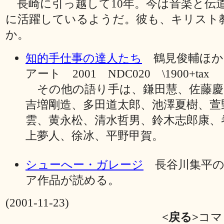
長崎に引っ越して10年。今は音楽と伝
に活躍しているようだ。彼も、キリスト
か。
知的手仕事の達人たち
鶴見俊輔ほか
アート 2001 NDC020 \1900+tax
その他の語り手は、鎌田慧、佐藤慶
吉増剛造、多田道太郎、池澤夏樹、萱
雲、黄永松、清水哲男、鈴木志郎康、
上夢人、徐冰、平野甲賀。
シューへー・ガレージ
長谷川集平の
ア作品が読める。
(2001-11-23)
<戻る>
コマ