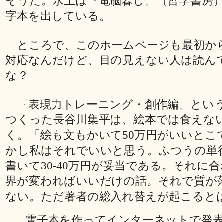
そうだ。水上は『電脳暮し』（哲学書房
字本を出している。
ところで、このホームページも最初か
対応なんだけど、目の見えない人は読ん
な？
『表現力トレーニング・創作編』というC
つくった長谷川集平は、絵本では食えな
く。「絵も文もかいて50万円がいいとこ
かし私はそれでいいと思う。ふつうの単
書いて30-40万円が妥当である。それに
界が変わればいいだけの話。それで質が
ない。ただ著者の総入れ替えが起こると
電子本を作ってインターネットで発