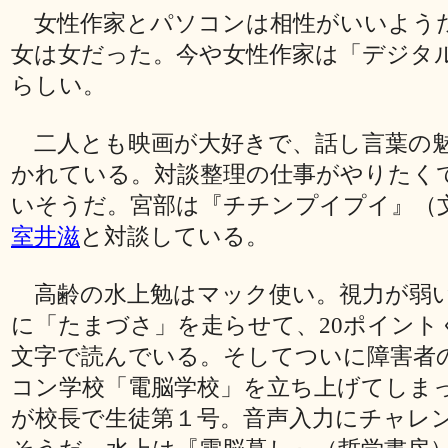
女性作家とパソコンは相性がいいよう
女は女だった。今や女性作家は「デジタ
らしい。
二人とも映画が大好きで、話し言葉の
かれている。対談整理の仕事がやりたく
いそうだ。宮部は『チチンプイプイ』（
室井滋
と対談している。
高齢の水上勉はマック使い。視力が弱
に「たまづさ」を走らせて、20ポイント
文字で読んでいる。そしてついに障害者
コン学校「電脳学校」を立ち上げてしま
が校長で生徒第１号。音声入力にチャレ