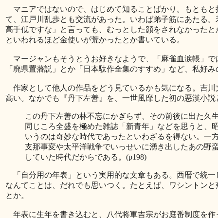
マニアではないので、はじめて知ることばかり。もともと
て、江戸川乱歩とも交流があった。いわば弟子筋にあたる。
高手低ですな」と言っても、むっとした顔をされなかったと
といわれるほど金使いが荒かったとか書いている。
マージャンもそうとうお好きなようで、「麻雀血涙帳」で
「廃県置藩説」とか「日本駄作全集のすすめ」など、私好み
作家として他人の作品をどう見ているかも気になる。吉川
高い。なかでも『丹下左善』を、一世風靡した初の悪漢小説
この丹下左善の林不忘にかぎらず、その前後に出た久
同じころ全盛を極めた雑誌「新青年」などを思うと、
いうのは奇妙な時代であったといわざるを得ない。一
支那事変や太平洋戦争でいっせいに湧き出したあの野
していた時代だからである。(p198)
「自分用の年表」という実用的な文章もある。西暦で統一
なんてことは、だれでも思いつく。たとえば、ワシントンと
とか。
年表に生年を書き込むと、八代将軍吉宗がお庭番制度を作