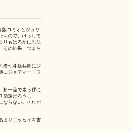
忍者版ロミオとジュリ
たもので、けっして
よりもはるかに忍法
。その結果、つまら
忍者七斗捨兵衛にジ
姫にジョディー・フ
。超一流で素っ裸に
Ｒ指定だろうし。
にならない。それが
あまりエッセイを書