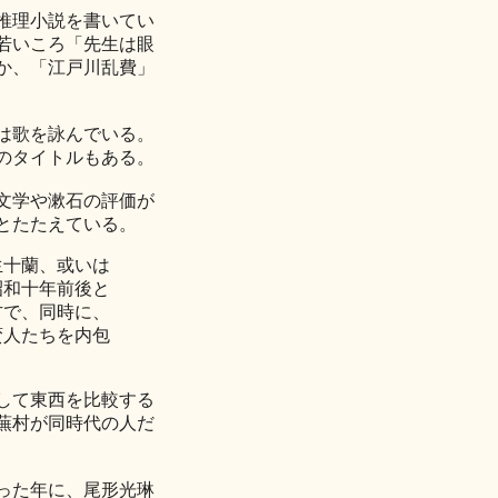
推理小説を書いてい
若いころ「先生は眼
か、「江戸川乱費」
は歌を詠んでいる。
のタイトルもある。
文学や漱石の評価が
とたたえている。
生十蘭、或いは
昭和十年前後と
方で、同時に、
蛮人たちを内包
して東西を比較する
蕪村が同時代の人だ
った年に、尾形光琳