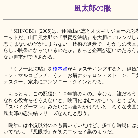
風太郎の眼
「SHINOBI」(2005)は、仲間由紀恵とオダギリジョーの
エットだ。山田風太郎の『甲賀忍法帖』を大胆にアレンジし
悪くはないのだがつまらない。技術の進歩で、むかしの映画
らしい映像になっているのだが。きっと企画が悪いのだろう
ない脚本ができあがる。
『くノ一忍法帖』を
橋本治
がキャスティングすると、伊賀
ョン・マルコビッチ、くノ一お眉にシャロン・ストーン、千
ォスター、家康にアンソニー・クインとなる。
もっとも、この配役は１２年前のもの。今なら、誰だろう
なれる役者をそろえないと、映画化はむつかしい。とうぜん
「スパイダーマン」みたいにお金をかけないと、ろくな映画
風太郎の忍法帖シリーズなんだと思う。
晩年には小説以外の本も書いていたけど、多忙な時期には
いてない。『風眼抄』が初のエッセイ集のようだ。