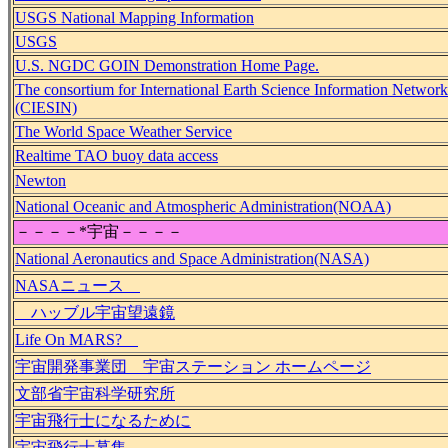
USGS National Mapping Information
USGS
U.S. NGDC GOIN Demonstration Home Page.
The consortium for International Earth Science Information Network
(CIESIN)
The World Space Weather Service
Realtime TAO buoy data access
Newton
National Oceanic and Atmospheric Administration(NOAA)
－－－－*宇宙－－－－
National Aeronautics and Space Administration(NASA)
NASAニュース
ハッブル宇宙望遠鏡
Life On MARS?
宇宙開発事業団 宇宙ステーション ホームページ
文部省宇宙科学研究所
宇宙飛行士になるために
宇宙飛行士募集