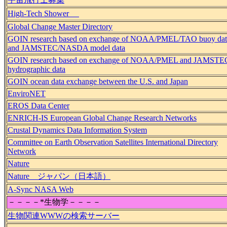
High-Tech Shower
Global Change Master Directory
GOIN research based on exchange of NOAA/PMEL/TAO buoy dat
and JAMSTEC/NASDA model data
GOIN research based on exchange of NOAA/PMEL and JAMSTE
hydrographic data
GOIN ocean data exchange between the U.S. and Japan
EnviroNET
EROS Data Center
ENRICH-IS European Global Change Research Networks
Crustal Dynamics Data Information System
Committee on Earth Observation Satellites International Directory
Network
Nature
Nature ジャパン（日本語）
A-Sync NASA Web
－－－－*生物学－－－－
生物関連WWWの検索サーバー