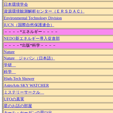
日本環境学会
資源環境観測解析センター（ＥＲＳＤＡＣ）
Environmental Technology Division
IUCN（国際自然保護連合）
－－－－*エネルギー－－－－
NEDO新エネルギー導入促進部
－－－－*出版*科学－－－－
Nature
Nature ジャパン（日本語）
学研
科学
High-Tech Shower
AstroArts SKY WATCHER
ミステリーサークル
UFOの真実
星のお話の部屋
カール・セーガンの思ひ出