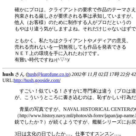
確かにプロは、クライアントの要求で作品のテーマさえ
拘束される厳しさが要求される事は承知していますが、
他人（お客様）のために制作する人がプロだというの
もやはり違う気がしますよね。それだけじゃないはずで
ともかく、私たちはクライアントやメディアの意見、
売れる売れないを一切無視しても作品を発表できる
ＮＥＴ上の環境を手に入れたわけです。
有難い時代ですね♪(^▽^)/
hush
さん (
hush@kurofune.co.jp
)
2002年 11月 02日 17時 22分 4
URL:
http://hush.gooside.com/
すごい！似ている！さすがに専門家は違う（プロは違
が、こういうところに書き込むのは、恥ずかしい行為だっ
青葉の写真ですが、NAVAL HISTORICAL CENTERのOnline
（http://www.history.navy.mil/photos/s
銃でしたか？）が続くようですが、艦艇シリーズにお戻
3日は文化の日でしたか…、仕事ですスンスン…。