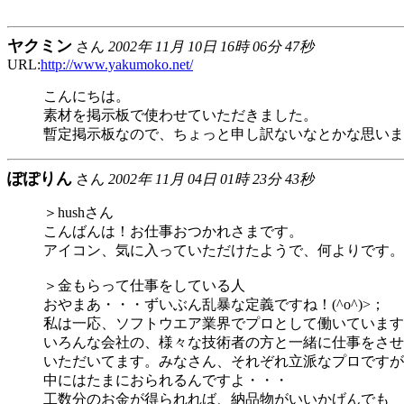
ヤクミン
さん
2002年 11月 10日 16時 06分 47秒
URL:
http://www.yakumoko.net/
こんにちは。
素材を掲示板で使わせていただきました。
暫定掲示板なので、ちょっと申し訳ないなとかな思いま
ぽぽりん
さん
2002年 11月 04日 01時 23分 43秒
＞hushさん
こんばんは！お仕事おつかれさまです。
アイコン、気に入っていただけたようで、何よりです。(^
＞金もらって仕事をしている人
おやまあ・・・ずいぶん乱暴な定義ですね！(^o^)>；
私は一応、ソフトウエア業界でプロとして働いています
いろんな会社の、様々な技術者の方と一緒に仕事をさせ
いただいてます。みなさん、それぞれ立派なプロですが
中にはたまにおられるんですよ・・・
工数分のお金が得られれば、納品物がいいかげんでも