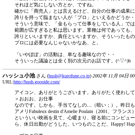
それほど気にしない方とか、ですね。
確かに「商売人」とは言えるけど、自分の仕事の成果に
誇りを持って臨まない人が「プロ」といえるかどうか・
そういう意味で、「金もらって仕事をしている人」では
範囲が広すぎると私は思います。業種は何であっても、
誇りといいますか、責任といいますか、そういったもの
プロには必要なんじゃないかなあ、と。
「いやぽぽ」の活動は、単なる趣味なので・・
そういった議論とは全く別の次元のお話です。(^▽^)b
ハッシュ小池
さん (
hush@kurofune.co.jp
)
2002年 11月 04日 0
URL:
http://hush.gooside.com/
アイコン、ありがとうございます。ありがたく使わして
＞おおお、お仕事
なのです。しかも、手当てなしの…（暗い；）。昨日も
アメリFabuleux destin d'Amelie Poulain（2001、フランス
といういい映画を見て、心暖まり、寝る前にコンピュー
ら、休日出勤がどうした、いつものことだ、Happy! Hap