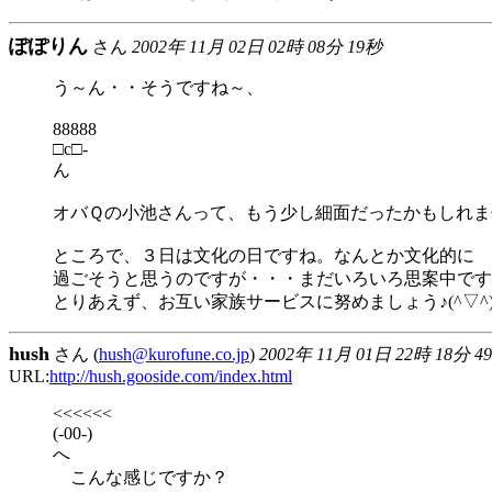
ぽぽりん
さん
2002年 11月 02日 02時 08分 19秒
う～ん・・そうですね～、
88888
□c□-
ん
オバＱの小池さんって、もう少し細面だったかもしれません
ところで、３日は文化の日ですね。なんとか文化的に
過ごそうと思うのですが・・・まだいろいろ思案中です
とりあえず、お互い家族サービスに努めましょう♪(^▽^
hush
さん (
hush@kurofune.co.jp
)
2002年 11月 01日 22時 18分 4
URL:
http://hush.gooside.com/index.html
<<<<<<
(-00-)
へ
こんな感じですか？