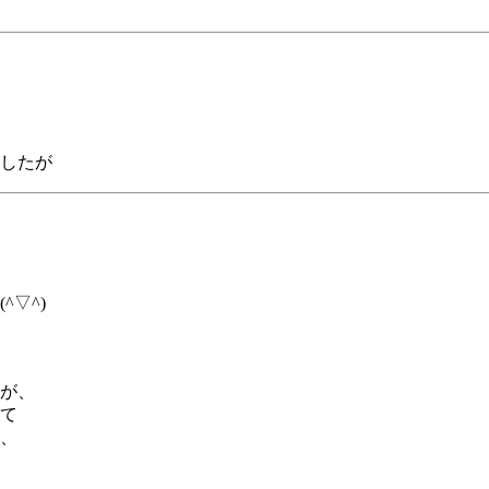
したが
▽^)
が、
て
、