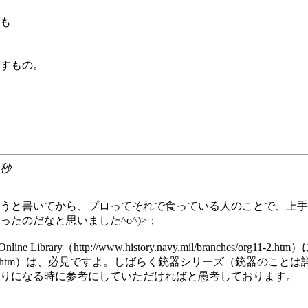
も
すもの。
2秒
うと書いてから、プロってそれで食っている人のことで、上手
たのだなと思いました^o^)>；
 Library（http://www.history.navy.mil/branche
h-fornv/japan/jap-name.htm）は、必見ですよ。しばらく銃器
りになる時に参考にしていただければと愚考しております。