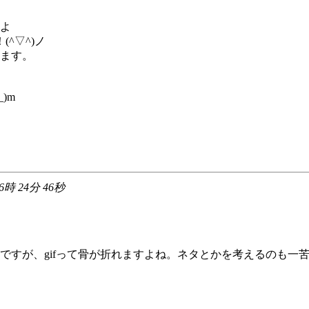
よ
^▽^)ノ
ます。
)m
16時 24分 46秒
ですが、gifって骨が折れますよね。ネタとかを考えるのも一