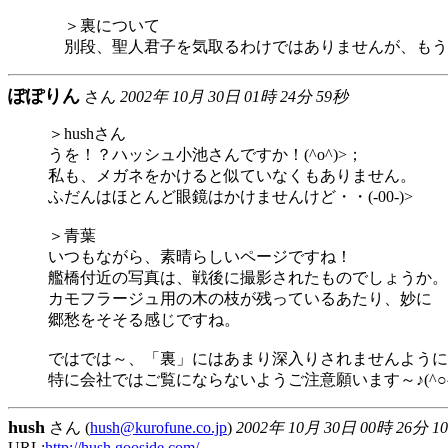
＞裏について
別段、聖人君子を気取るわけではありませんが、もう
ぽぽりん
さん
2002年 10月 30日 01時 24分 59秒
＞hushさん
うを！？ハッシュ小池さんですか！(^o^)>；
私も、メガネをかけると似ていなくもありません。
ふだんはほとんど眼鏡はかけませんけど・・(-00-)>
＞青葉
いつもながら、素晴らしいページですね！
艦橋付近の写真は、戦後に撮影されたものでしょうか。
カモフラージュ用の木の枝が残っているあたり、妙に
郷愁をそそる感じですね。
ではでは～、「裏」にはあまり深入りされませんように
特に会社ではご覧にならないようご注意願います～♪(^○^
hush
さん (
hush@kurofune.co.jp
)
2002年 10月 30日 00時 26分 1
URL:
http://hush.gooside.com/