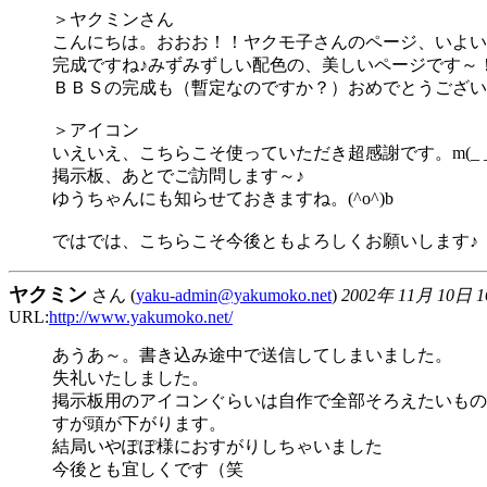
＞ヤクミンさん
こんにちは。おおお！！ヤクモ子さんのページ、いよい
完成ですね♪みずみずしい配色の、美しいページです～！(
ＢＢＳの完成も（暫定なのですか？）おめでとうござい
＞アイコン
いえいえ、こちらこそ使っていただき超感謝です。m(_ _
掲示板、あとでご訪問します～♪
ゆうちゃんにも知らせておきますね。(^o^)b
ではでは、こちらこそ今後ともよろしくお願いします♪
ヤクミン
さん (
yaku-admin@yakumoko.net
)
2002年 11月 10日 
URL:
http://www.yakumoko.net/
あうあ～。書き込み途中で送信してしまいました。
失礼いたしました。
掲示板用のアイコンぐらいは自作で全部そろえたいもの
すが頭が下がります。
結局いやぽぽ様におすがりしちゃいました
今後とも宜しくです（笑