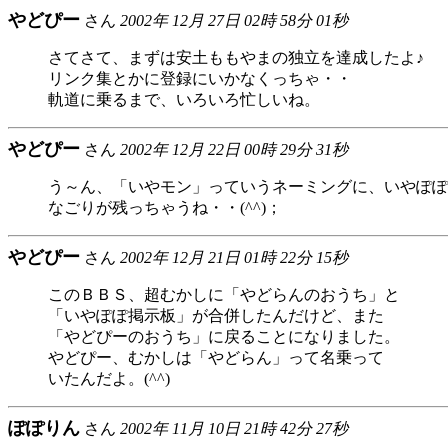
やどぴー
さん
2002年 12月 27日 02時 58分 01秒
さてさて、まずは安土ももやまの独立を達成したよ♪
リンク集とかに登録にいかなくっちゃ・・
軌道に乗るまで、いろいろ忙しいね。
やどぴー
さん
2002年 12月 22日 00時 29分 31秒
う～ん、「いやモン」っていうネーミングに、いやぽぽ
なごりが残っちゃうね・・(^^)；
やどぴー
さん
2002年 12月 21日 01時 22分 15秒
このＢＢＳ、超むかしに「やどらんのおうち」と
「いやぽぽ掲示板」が合併したんだけど、また
「やどぴーのおうち」に戻ることになりました。
やどぴー、むかしは「やどらん」って名乗って
いたんだよ。(^^)
ぽぽりん
さん
2002年 11月 10日 21時 42分 27秒