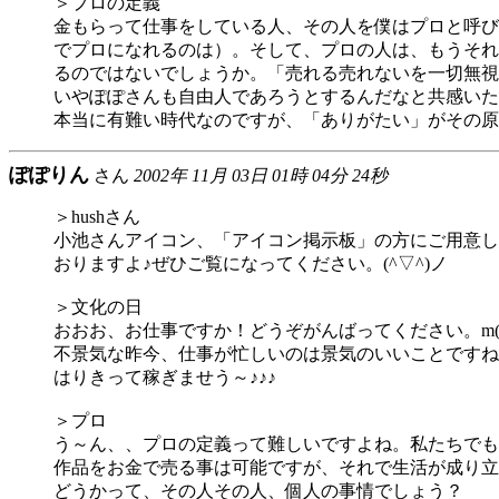
＞プロの定義
金もらって仕事をしている人、その人を僕はプロと呼び
でプロになれるのは）。そして、プロの人は、もうそれ
るのではないでしょうか。「売れる売れないを一切無視
いやぽぽさんも自由人であろうとするんだなと共感いた
本当に有難い時代なのですが、「ありがたい」がその原
ぽぽりん
さん
2002年 11月 03日 01時 04分 24秒
＞hushさん
小池さんアイコン、「アイコン掲示板」の方にご用意し
おりますよ♪ぜひご覧になってください。(^▽^)ノ
＞文化の日
おおお、お仕事ですか！どうぞがんばってください。m(_ 
不景気な昨今、仕事が忙しいのは景気のいいことですね
はりきって稼ぎませう～♪♪♪
＞プロ
う～ん、、プロの定義って難しいですよね。私たちでも
作品をお金で売る事は可能ですが、それで生活が成り立
どうかって、その人その人、個人の事情でしょう？