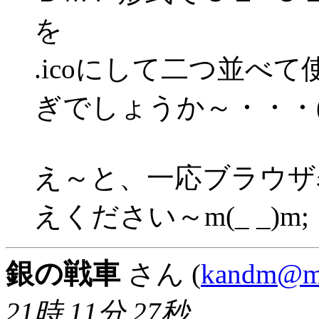
を
.icoにして二つ並べ
ぎでしょうか～・・・(T
え～と、一応ブラウザ
えください～m(_ _)m;
銀の戦車
さん (
kandm@m3
21時 11分 27秒