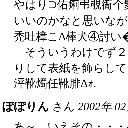
やはり⊃佑痢弔覗衙个
いいのかなと思いなが
禿吐樟こΔ棒犬④討い�
そういうわけでず２鵑礫
りして表紙を飾らして
泙靴燭任靴腓Δｫ.
ぽぽりん
さん
2002年 0
あ～、いえその・・・