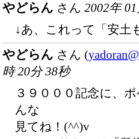
やどらん
さん
2002年 0
↓あ、これって「安土
やどらん
さん (
yadoran@
時 20分 38秒
３９０００記念に、ポ
んな
見てね！(^^)v