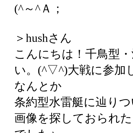
(^～^Ａ；
＞hushさん
こんにちは！千鳥型・
い。(^▽^)大戦に参
なんとか
条約型水雷艇に辿りつ
画像を探しておられた