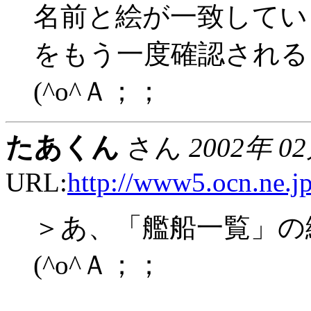
名前と絵が一致してい
をもう一度確認される
(^o^Ａ；；
たあくん
さん
2002年 0
URL:
http://www5.ocn.ne.j
＞あ、「艦船一覧」の
(^o^Ａ；；