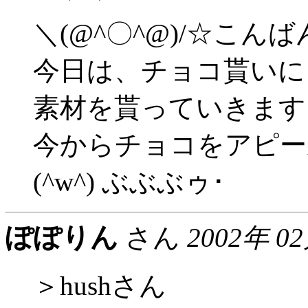
＼(@^〇^@)/☆こん
今日は、チョコ貰いに
素材を貰っていきます
今からチョコをアピー
(^w^) ぶぶぶゥ･
ぽぽりん
さん
2002年 0
＞hushさん