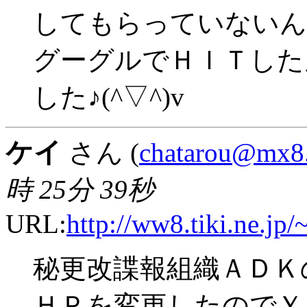
してもらっていないん
グーグルでＨＩＴした
した♪(^▽^)v
ケイ
さん (
chatarou@mx8.t
時 25分 39秒
URL:
http://ww8.tiki.ne.jp/
秘更改諜報組織ＡＤＫ
ＨＰを変更したのでＹ