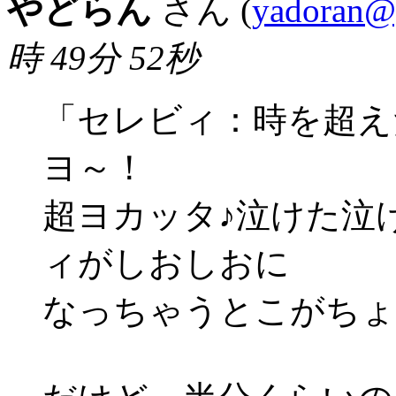
やどらん
さん (
yadoran@
時 49分 52秒
「セレビィ：時を超え
ヨ～！
超ヨカッタ♪泣けた泣
ィがしおしおに
なっちゃうとこがちょ