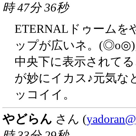
時 47分 36秒
ETERNALドゥーム
ップが広いネ。(◎o◎);
中央下に表示されてる
が妙にイカス♪元気な
ッコイイ。
やどらん
さん (
yadoran@
時 33分 29秒