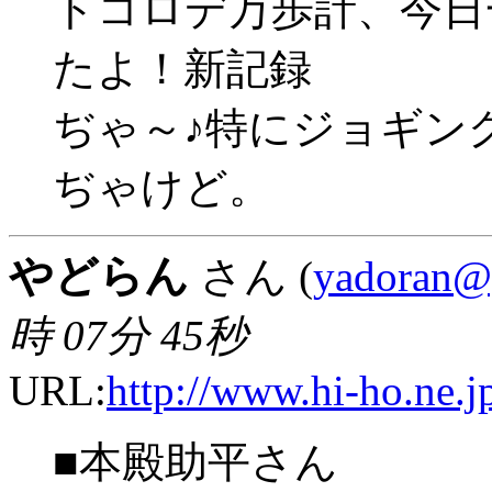
トコロデ万歩計、今日
たよ！新記録
ぢゃ～♪特にジョギン
ぢゃけど。
やどらん
さん (
yadoran@
時 07分 45秒
URL:
http://www.hi-ho.ne.j
■本殿助平さん