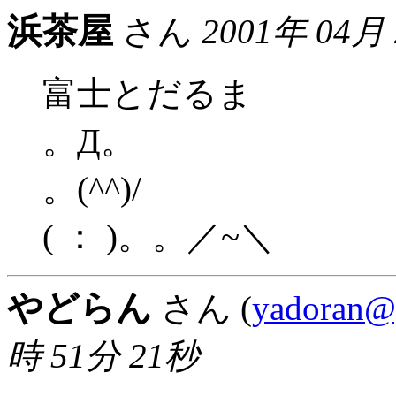
浜茶屋
さん
2001年 04月
富士とだるま
。Д。
。(^^)/
( ： )。。／~＼
やどらん
さん (
yadoran@
時 51分 21秒