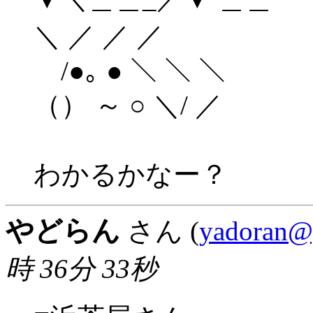
＼ ／ ／ ／
/●｡ ● ＼ ＼ ＼
（） ～ ○ ＼/ ／
わかるかなー？
やどらん
さん (
yadoran@
時 36分 33秒