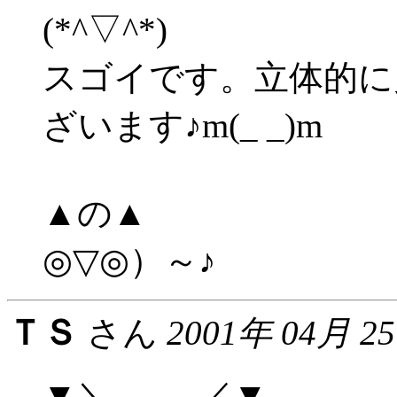
(*^▽^*)
スゴイです。立体的に
ざいます♪m(_ _)m
▲の▲
◎▽◎）～♪
ＴＳ
さん
2001年 04月 2
▼＼＿＿_／▼ ＿＿