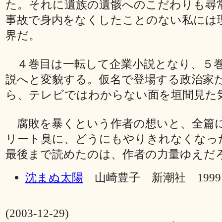
た。それに遺族の遺骸へのこだわりも尋
事故で身内をなくしたことのない私には
界だ。
４巻目は一転して企業小説となり、５
説へと変貌する。仮名で登場する政治家
ら、テレビではわからない面を垣間見た
腐敗を暴くという作者の想いと、全篇
リート臭に、どうにもやりきれなくなっ
最後まで読めたのは、作者の力量ゆえだ
沈まぬ太陽
山崎豊子 新潮社 1999
(2003-12-29)