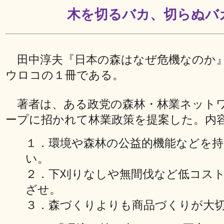
木を切るバカ、切らぬバ
田中淳夫『日本の森はなぜ危機なのか
ウロコの１冊である。
著者は、ある政党の森林・林業ネット
ープに招かれて林業政策を提案した。内
１．環境や森林の公益的機能などを
い。
２．下刈りなしや無間伐など低コス
ざせ。
３．森づくりよりも商品づくりが大