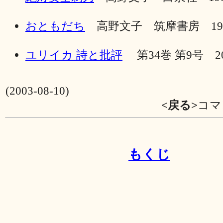
おともだち
高野文子 筑摩書房 19
ユリイカ 詩と批評
第34巻 第9号 20
(2003-08-10)
<戻る>
コマ
もくじ