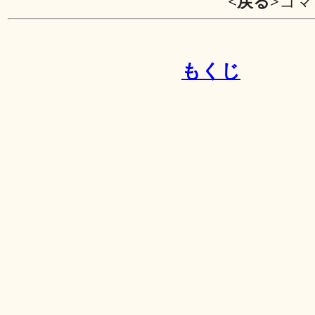
<戻る>
コマ
もくじ