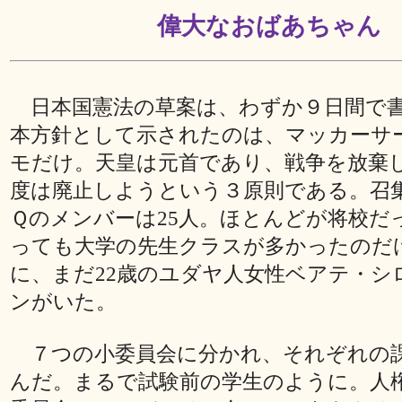
偉大なおばあちゃん
日本国憲法の草案は、わずか９日間で
本方針として示されたのは、マッカーサ
モだけ。天皇は元首であり、戦争を放棄
度は廃止しようという３原則である。召
Ｑのメンバーは25人。ほとんどが将校だ
っても大学の先生クラスが多かったのだ
に、まだ22歳のユダヤ人女性ベアテ・シ
ンがいた。
７つの小委員会に分かれ、それぞれの
んだ。まるで試験前の学生のように。人