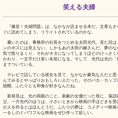
笑える夫婦
『爆笑！夫婦問題』は、なかなか読ませる本だ。文章もさ
ぐに読めてしまう。リライトされているのかな。
書いたのは、事務所の社長をつとめる太田光代。見た目は
ンのボスには見えない。しかもあの太田の嫁さんだ。夢のな
気で怒りまくり、それがネタになってしまうほどのけっさく
かわり、一文字だけ多い名前になる。そして、光代は光の「
までついている。
テレビで話している彼女を見て、なかなか豪気な人だと思
んでみるとやっぱりおもしろい人だった。そのバカ・カップ
脱帽。ふたりとも和食が好きなんだね。
新発見は、光の両親のこと。新劇の女優だった母に、落語
父。一方光代のほうは、小さいときから映画の手ほどきを受
が人を作るとはほんとうだ。ふたりの夢は、コメディー映画
一をしのぐパワフルな映画をぜひ作って欲しい。