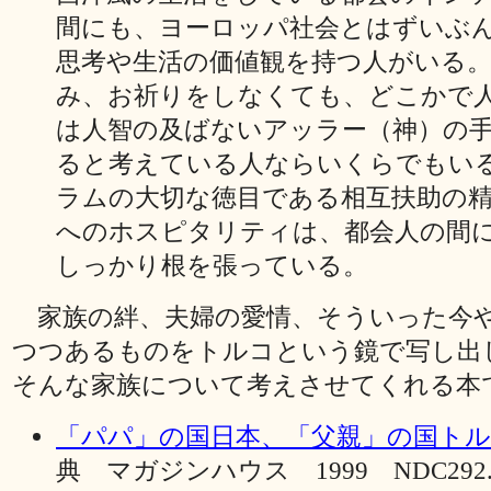
間にも、ヨーロッパ社会とはずいぶ
思考や生活の価値観を持つ人がいる
み、お祈りをしなくても、どこかで
は人智の及ばないアッラー（神）の
ると考えている人ならいくらでもい
ラムの大切な徳目である相互扶助の
へのホスピタリティは、都会人の間
しっかり根を張っている。
家族の絆、夫婦の愛情、そういった今
つつあるものをトルコという鏡で写し出
そんな家族について考えさせてくれる本
「パパ」の国日本、「父親」の国ト
典 マガジンハウス 1999 NDC292.6 