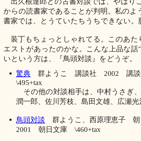
出久根達郎との古書対談では、やはり
からの読書家であることが判明。私のよ
書家では、とうていたちうちできない。
装丁もちょっとしゃれてる。このあた
エストがあったのかな。こんな上品な話
いという方は、『鳥頭対談』をどうぞ。
驚典
群ようこ 講談社 2002 講
\495+tax
その他の対談相手は、中村うさぎ、
潤一郎、佐川芳枝、島田文雄、広瀬光
鳥頭対談
群ようこ、西原理恵子 
2001 朝日文庫 \460+tax