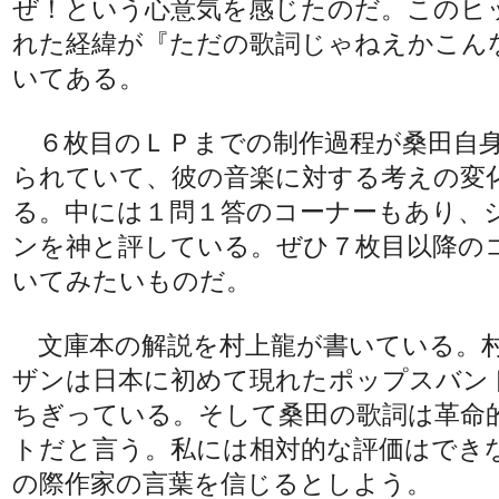
ぜ！という心意気を感じたのだ。このヒ
れた経緯が『ただの歌詞じゃねえかこん
いてある。
６枚目のＬＰまでの制作過程が桑田自
られていて、彼の音楽に対する考えの変
る。中には１問１答のコーナーもあり、
ンを神と評している。ぜひ７枚目以降の
いてみたいものだ。
文庫本の解説を村上龍が書いている。
ザンは日本に初めて現れたポップスバン
ちぎっている。そして桑田の歌詞は革命
トだと言う。私には相対的な評価はでき
の際作家の言葉を信じるとしよう。