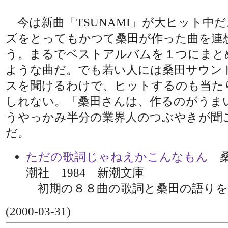
今は新曲「TSUNAMI」が大ヒット中
ズをとってもかつて桑田が作った曲を連
う。まるでベストアルバムを１つにまと
ような曲だ。でも若い人には桑田サウン
スを聞けるわけで、ヒットするのも当た
しれない。「桑田さんは、作るのがうま
うやっかみ半分の業界人のつぶやきが聞
だ。
ただの歌詞じゃねえかこんなもん
桑
潮社 1984 新潮文庫
初期の８８曲の歌詞と桑田の語りを
(2000-03-31)