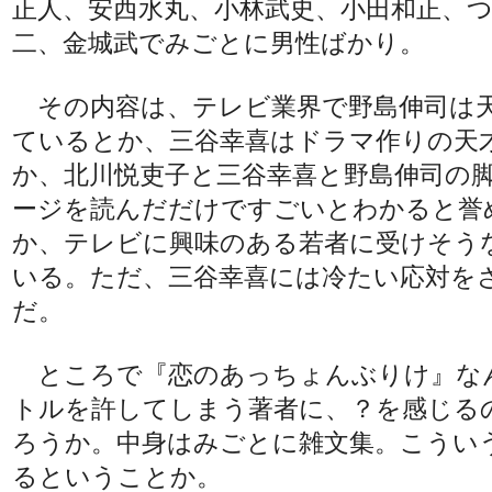
正人、安西水丸、小林武史、小田和正、
二、金城武でみごとに男性ばかり。
その内容は、テレビ業界で野島伸司は
ているとか、三谷幸喜はドラマ作りの天
か、北川悦吏子と三谷幸喜と野島伸司の
ージを読んだだけですごいとわかると誉
か、テレビに興味のある若者に受けそう
いる。ただ、三谷幸喜には冷たい応対を
だ。
ところで『恋のあっちょんぶりけ』な
トルを許してしまう著者に、？を感じる
ろうか。中身はみごとに雑文集。こうい
るということか。