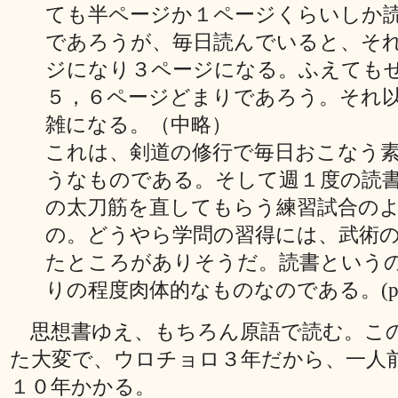
ても半ページか１ページくらいしか
であろうが、毎日読んでいると、そ
ジになり３ページになる。ふえても
５，６ページどまりであろう。それ
雑になる。（中略）
これは、剣道の修行で毎日おこなう
うなものである。そして週１度の読
の太刀筋を直してもらう練習試合の
の。どうやら学問の習得には、武術
たところがありそうだ。読書という
りの程度肉体的なものなのである。(p1
思想書ゆえ、もちろん原語で読む。こ
た大変で、ウロチョロ３年だから、一人
１０年かかる。