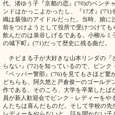
代、渚ゆう子『京都の恋』('70)のベンチ
ンドはかっこよかったし、『17才』('71
織は最強のアイドルだった。当時、娘に
前をつけようとして役所で受けつけても
飲んだのは泉谷しげるである。小柳ルミ
の城下町』('71)だって歴史に残る曲だ。
チビまる子が大好きな山本リンダの『
らない』('72)を知っているので、ピン
『ペッパー警部』('76)を見てもさほど
どちらも、阿久悠と戸倉俊一のゴールデ
作である。そのころ、大学を卒業したば
員が新人歓迎会でピンク・レディーをや
んたちは喜んだものだ。そして学校の先
レディーをやらないと、話を聞かない子