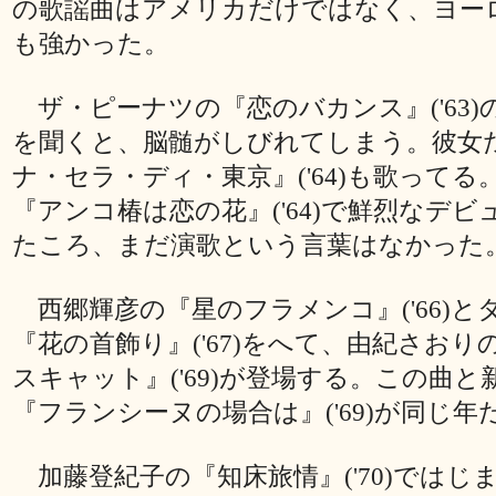
の歌謡曲はアメリカだけではなく、ヨー
も強かった。
ザ・ピーナツの『恋のバカンス』('63)
を聞くと、脳髄がしびれてしまう。彼女
ナ・セラ・ディ・東京』('64)も歌って
『アンコ椿は恋の花』('64)で鮮烈なデ
たころ、まだ演歌という言葉はなかった
西郷輝彦の『星のフラメンコ』('66)と
『花の首飾り』('67)をへて、由紀さおり
スキャット』('69)が登場する。この曲
『フランシーヌの場合は』('69)が同じ
加藤登紀子の『知床旅情』('70)ではじま