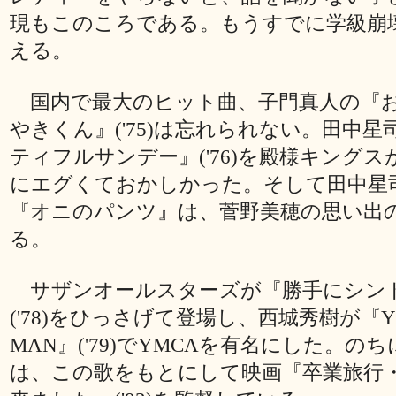
現もこのころである。もうすでに学級崩
える。
国内で最大のヒット曲、子門真人の『
やきくん』('75)は忘れられない。田中
ティフルサンデー』('76)を殿様キング
にエグくておかしかった。そして田中星
『オニのパンツ』は、菅野美穂の思い出
る。
サザンオールスターズが『勝手にシン
('78)をひっさげて登場し、西城秀樹が『Y
MAN』('79)でYMCAを有名にした。の
は、この歌をもとにして映画『卒業旅行