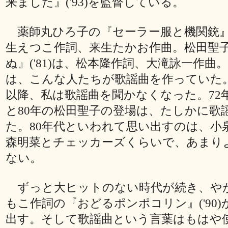
来ました』('93)を監督している。
薬師丸ひろ子の『セーラー服と機関銃』('
生えつこ作詞、来生たかお作曲。松田聖
ぬ』('81)は、松本隆作詞、大滝詠一作曲
は、こんな人たちが歌謡曲を作っていた。
以降、私は歌謡曲を聞かなくなった。72
と80年の松田聖子の登場は、たしかに歌
た。80年代といわれて思い出すのは、小
森明菜とチェッカーズくらいで、あまり
ない。
ずっと大ヒットのない時代が続き、や
もこ作詞の『おどるポンポコリン』('90)
出す。そして歌謡曲という言葉はもはや