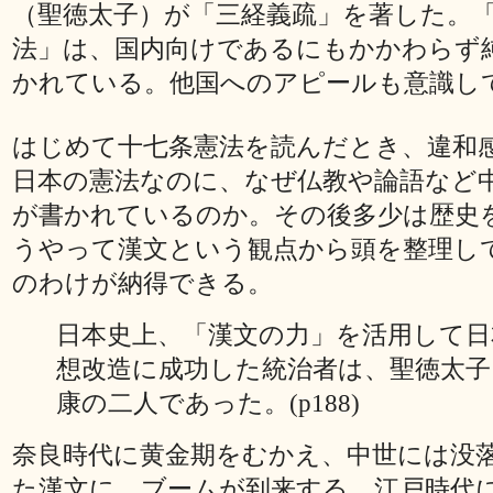
（聖徳太子）が「三経義疏」を著した。
法」は、国内向けであるにもかかわらず
かれている。他国へのアピールも意識し
はじめて十七条憲法を読んだとき、違和
日本の憲法なのに、なぜ仏教や論語など
が書かれているのか。その後多少は歴史
うやって漢文という観点から頭を整理し
のわけが納得できる。
日本史上、「漢文の力」を活用して日
想改造に成功した統治者は、聖徳太子
康の二人であった。(p188)
奈良時代に黄金期をむかえ、中世には没
た漢文に、ブームが到来する。江戸時代