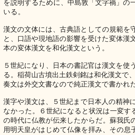
を説明するために、中島敦「文字禍」の
いる。
漢文の文体には、古典語としての規範を
と、口語や現地語の影響を受けた変体漢
本の変体漢文を和化漢文という。
５世紀になり、日本の書記官は漢文を使
る。稲荷山古墳出土鉄剣銘は和化漢文で
奏文は外交文書なので純正漢文で書かれ
漢字や漢文は、５世紀まで日本人の精神
なかった。６世紀になると状況は一変す
の時代に仏教が伝来したからだ。蘇我氏
用明天皇がはじめて仏像を拝み、その息