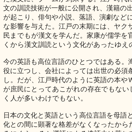
文の訓読技術が一般に公開され、漢籍の
が起こり、俳句や小説、落語、演劇など
な影響を与えた。江戸の末期には、ヤク
民までもが漢文を学んだ。家康が儒学を
くから漢文訓読という文化があったゆえ
今の英語も高位言語のひとつではある。
役に立つし、会社によっては出世の必須
し。だが、江戸時代のように英語の本や
が庶民にとってあこがれの存在でもない
く人が多いわけでもない。
日本の文化と英語という高位言語を母語
化との間に顕著な格差がなくなったから