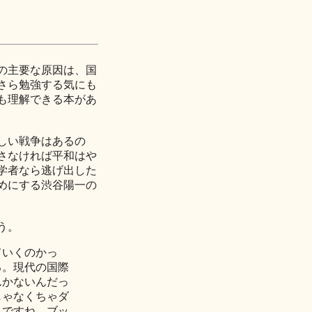
の主要な原因は、国
さら勉強する気にも
も理解できる本があ
しい戦争はあるの
さなければ平和はや
学者なら逃げ出した
めにする渋谷陽一の
う。
ていくのかっ
る。現代の国際
んかないんだっ
じゃなくちゃダ
んですね。ブッ