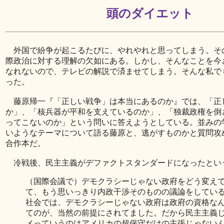
頭のダイエット
外国で紛争が起こるたびに、やれやれと思ってしまう。そ
際政治に対する理解の欠如にある。しかし、そんなことを今
なれないので、テレビの解説で済ませてしまう。そんな私で
った。
藤原帰一『「正しい戦争」は本当にあるのか』では、「正
か」、「核兵器が平和を支えているのか」、「独裁政権を倒
ってこないのか」という問いに答えようとしている。並みの
いようなテーマについて語る藤原と、逃がすものかと質問攻
合作本だ。
冷戦後、民主主義がデファクトスタンダードになったとい
（国際会議で）デモクラシーじゃない政府をどう変え
て、もう思いっきり内政干渉そのものの議論をしてい
社会では、デモクラシーじゃない政府は政府の資格な
てのが、当然の前提にされてました。だから民主主義
メっていうのはアメリカの超保守だけの主張じゃない