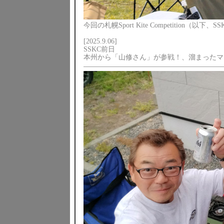
今回の札幌Sport Kite Competition
[2025.9.06]
SSKC前日
本州から「山修さん」が参戦！、溜まったマ