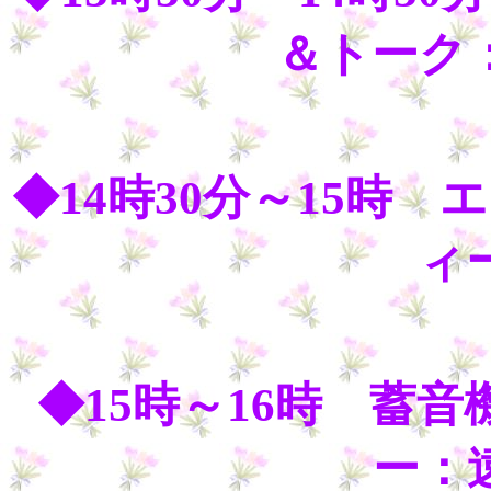
＆トーク
◆14時30分～15時
ィ
◆15時～16時 蓄
ー：