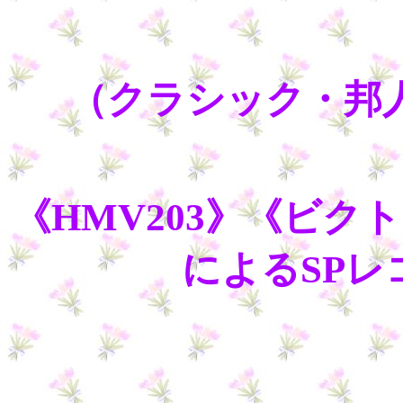
（クラシック・邦
《HMV203》《ビク
によるSP