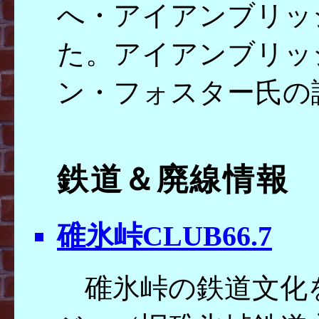
へ・アイアンブリッ
た。アイアンブリッ
ン・フォスター氏の
鉄道＆廃線情報
碓氷峠CLUB66.7
碓氷峠の鉄道文化