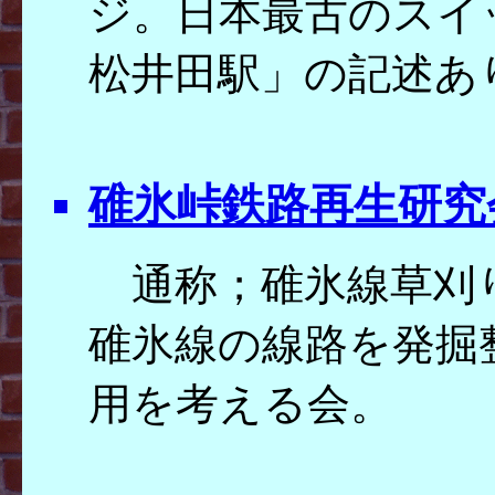
ジ。日本最古のスイ
松井田駅」の記述あ
碓氷峠鉄路再生研究
通称；碓氷線草刈
碓氷線の線路を発掘
用を考える会。