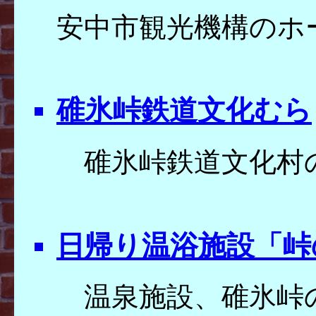
安中市観光機
碓氷峠鉄道文化むら
碓氷峠鉄道文化村
日帰り温浴施設「峠
温泉施設、碓氷峠