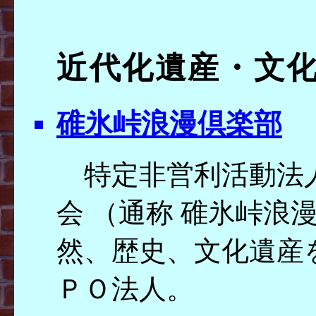
近代化遺産・文
碓氷峠浪漫倶楽部
特定非営利活動法人
会 （通称 碓氷峠浪
然、歴史、文化遺産
ＰＯ法人。