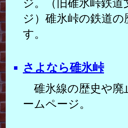
ジ。（旧碓氷峠鉄道
ジ）碓氷峠の鉄道の
す。
さよなら碓氷峠
碓氷線の歴史や廃
ームページ。