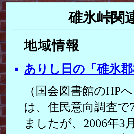
碓氷峠関
地域情報
ありし日の「碓氷郡
（国会図書館のHP
は、住民意向調査で7
ましたが、2006年