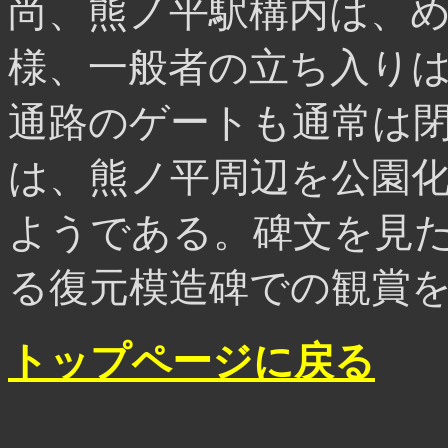
尚、熊ノ平駅構内は、
様、一般者の立ち入り
通路のゲートも通常は
は、熊ノ平周辺を公園
ようである。碑文を見
る復元模造碑での観賞
トップページに戻る