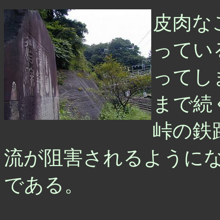
皮肉な
ってい
ってし
まで続
峠の鉄
流が阻害されるように
である。