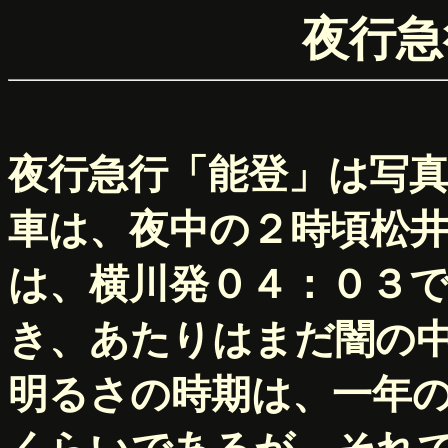
夜行急
夜行急行「能登」は写
車は、夜中の２時頃松
は、横川発０４：０３
き、あたりはまだ闇の
明るさの時期は、一年