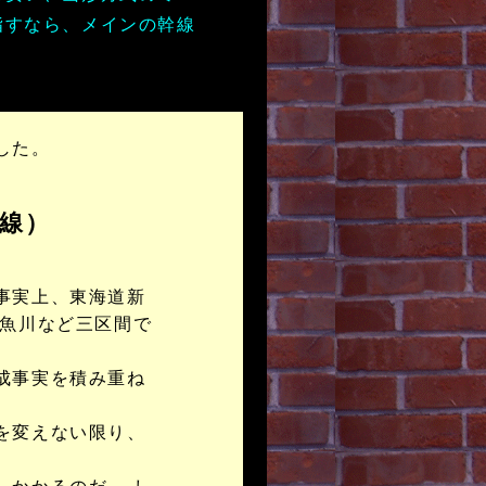
指すなら、メインの幹線
した。
線）
事実上、東海道新
糸魚川など三区間で
成事実を積み重ね
を変えない限り、