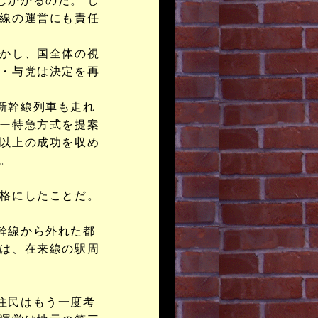
しかかるのだ。 し
支線の運営にも責任
かし、国全体の視
府・与党は決定を再
新幹線列車も走れ
パー特急方式を提案
以上の成功を収め
。
格にしたことだ。
幹線から外れた都
では、在来線の駅周
住民はもう一度考