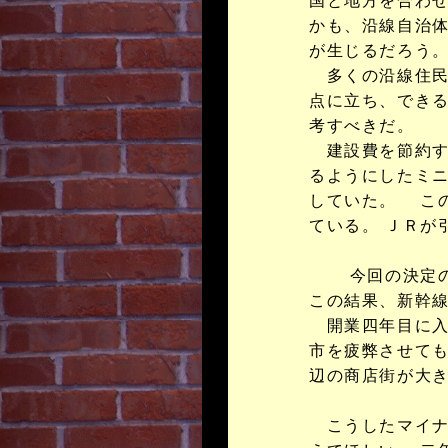
国と地方を合わせ
かも、沿線自治体
が生じるだろう
多くの沿線住民
点に立ち、できる
考すべきだ。
建設費を節約す
るようにしたミニ
していた。 こ
ている。 ＪＲが
今回の決定の大
この結果、新幹
開業四年目に入
市を疲弊させても
辺の商店街が大
こうしたマイナ