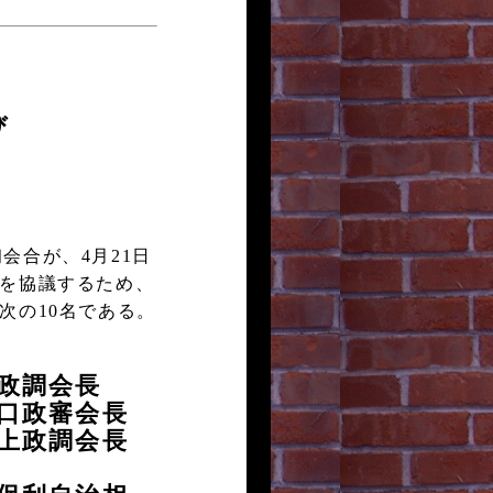
び
会合が、4月21日
策を協議するため、
次の10名である。
政調会長
政審会長
政調会長