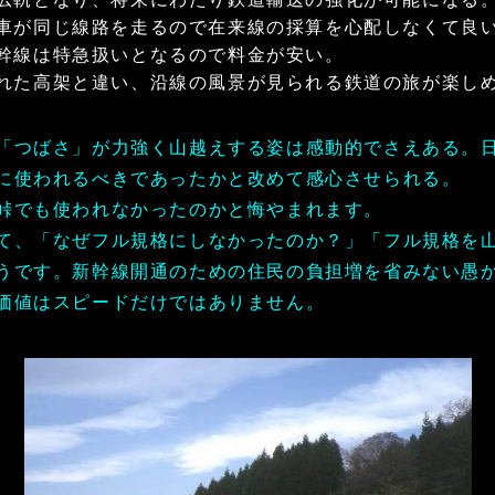
車が同じ線路を走るので在来線の採算を心配しなくて良
幹線は特急扱いとなるので料金が安い。
れた高架と違い、沿線の風景が見られる鉄道の旅が楽し
「つばさ」が力強く山越えする姿は感動的でさえある。
に使われるべきであったかと改めて感心させられる。
峠でも使われなかったのかと悔やまれます。
て、「なぜフル規格にしなかったのか？」「フル規格を
うです。新幹線開通のための住民の負担増を省みない愚
価値はスピードだけではありません。