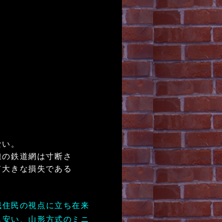
ない。
線の鉄道網は寸断さ
て大きな損失である
域住民の視点に立ち在来
も安い、山形方式のミニ