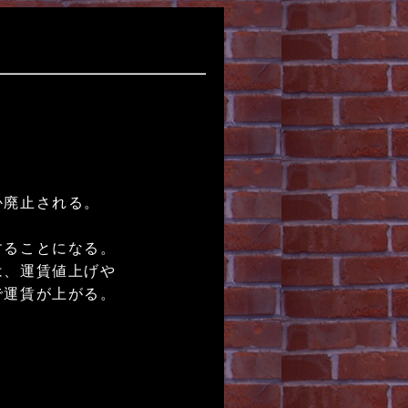
か廃止される。
することになる。
は、運賃値上げや
で運賃が上がる。
。