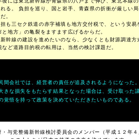
年後には東北新幹線が青森県の八戸まで伸び、東北本線
れる。 負担を巡り、国と岩手、青森県の折衝が厳しい
じだ。
担も三セク鉄道の赤字補填も地方交付税で、という安易
市と地方」の亀裂をますます広げるからだ。
新幹線の建設を進めたいのなら、少なくとも財源調達方
税など道路目的税の転用は、当然の検討課題だ。
間会社では、経営者の責任が追及されるようになった
大きな損失をもたらす結果となった場合は、受け取った
の覚悟を持って政策を決めていただきたいものである。
府・与党整備新幹線検討委員会のメンバー（平成１２年４