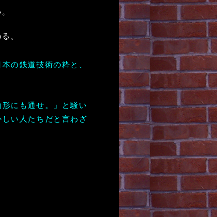
い。
める。
日本の鉄道技術の粋と、
山形にも通せ。」と騒い
かしい人たちだと言わざ