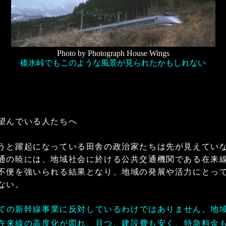
Photo by Photograph House Wings
碓氷峠でもこのような風景が見られたかもしれない
望んでいる人たちへ
うと躍起になっている田舎の政治家たちは先が見えてい
通の暁には、地域社会に於ける公共交通機関である在来
不便を強いられる結果となり、地域の発展や活力にとっ
ない。
ての新幹線事業に反対しているわけではありません。地
在来線の高度化が図れ、且つ、建設費も安く、特急料金