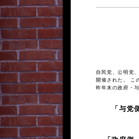
自民党、公明党、
開催された。 こ
昨年末の政府・与
「与党
公 明
保 守