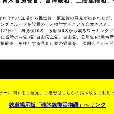
」青木官房長官、宮澤蔵相、二階運輸相、
、それぞれの立場から推進論、慎重論の意見が出されたが
キンググループを設置のうえ検討することが合意された。
27日に、与党側10名、政府側6名から成るワーキング
月に当時の与党3党(自由民主党、自由党、公明党)の整備
幅前倒しを柱とする見直し案の協議を、 次回会合から
ナーに関するご意見、ご感想はこちらの掲示板をご利用
鉄道掲示板「碓氷線復活物語」へリンク