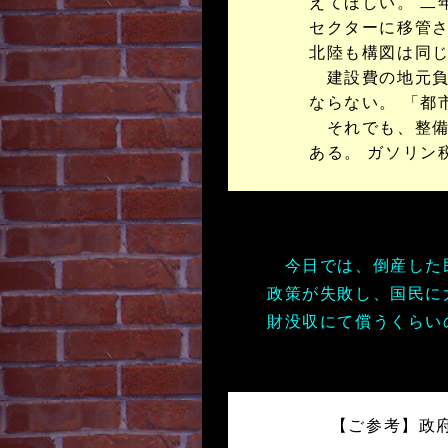
えてほしい。 二
セクターに移管さ
北陸も構図は同
建設費の地元負
ならない。 「都
それでも、整備
ある。 ガソリン
今日では、倒産した民
政策が失敗し、国民に
財没収にて償うくらい
【ご参考】政