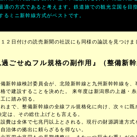
最適の方式であると考えます。鉄道旅での観光立国を目
するミニ新幹線方式がベストです。
月１２日付けの読売新聞の社説にも同様の論説を見つけま
見過ごせぬフル規格の副作用』（整備新幹
備新幹線検討委員会が、北陸新幹線と九州新幹幹線を、
格で建設することを決めた。 来年度は新潟県の上越・
着工に踏み切る。
れまで、整備新幹線の全線フル規格化に向け、次々に既
決定は、その総仕上げとも言える。
設費は全体で七兆円以上とされる。現行の財源調達方式
線自治体の拠出に頼らざるを得ない。