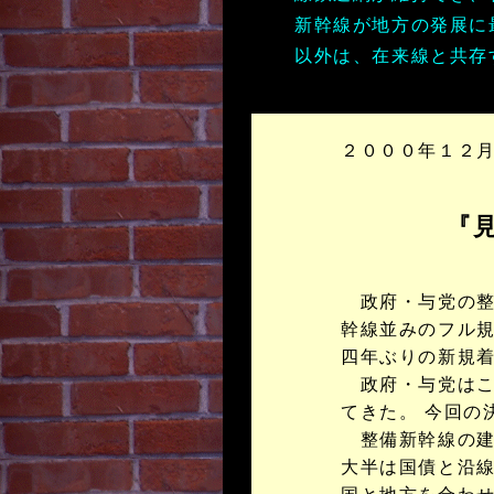
新幹線が地方の発展に
以外は、在来線と共存
２０００年１２
『
政府・与党の整
幹線並みのフル規
四年ぶりの新規
政府・与党はこ
てきた。 今回の
整備新幹線の建
大半は国債と沿