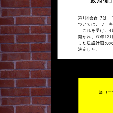
「政府側
第1回会合では
ついては、ワー
これを受け、4月
開かれ、昨年12
した建設計画の大
決定した。
当コー