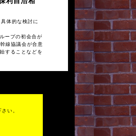
保利自治相
、具体的な検討に
グループの初会合が
新幹線協議会が合意
開始することなどを
下さい。