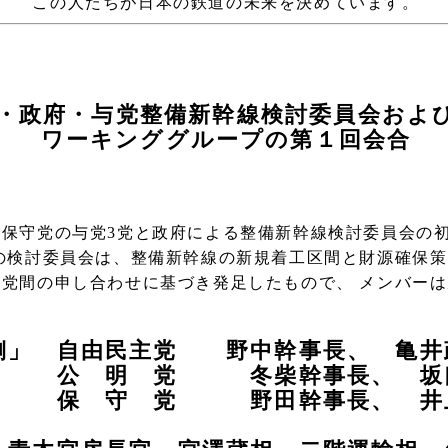
この人たちが日本の鉄道の未来を決めています。
・政府・与党整備新幹線検討委員会およ
ワーキンググループの第１回会合
保守党の与党3党と政府による整備新幹線検討委員会の初
の検討委員会は、整備新幹線の新規着工区間と財源確保
党間の申し合わせに基づき発足したもので、 メンバーは
側」 自由民主党 野中幹事長、 亀井
 党 冬柴幹事長、 坂口
 党 野田幹事長、 井上