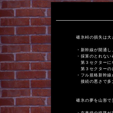
碓氷峠の損失は大
・新幹線が開通し
・採算のとれない
第３セクターにな
第３セクターの赤
・フル規格新幹線
接続の悪さで多大
碓氷の夢を山形で
・在来線の線路が