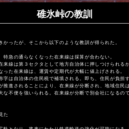
碓氷峠の教訓
きかったが、そこから以下のような教訓が得られた。
、特急の通らなくなった在来線は採算が合わない。
在来線は第３セクタとして地方自治体に押しつけられる
った在来線は、運賃や定期代が大幅に値上げされる。
字は自治体の住民税で補填される。即ち、住民が負担
が推進されることにより、在来線が分断され、地域住民
な不便を強いられる。在来線が分断で別会社になるの
見た
広軌となり、将来にわたり鉄道輸送の強化が可能になる