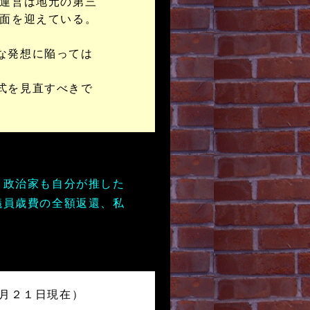
の運営は地元の第三
局面を迎えている。
な発想に陥っては
式を見直すべきで
。政治家も自分が推した
議員歳費の全額返還、私
月２１日現在）