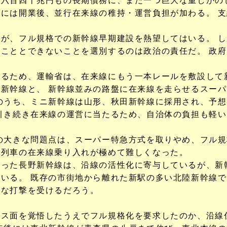
六百四十兆円もの長期債務に、また一つ巨大な重しがの
には開業後、並行在来線の稚持・運営負担が加わる。 
。
が、フル規格での新幹線早期建設を熱望してはいる。 し
こととできないことを選別するのは政治の責任だ。 政
るため、運輸省は、在来線にもう一本レールを敷設して
新幹線と、 新幹線並みの路盤に在来線を走らせるスー
のうち、ミニ新幹線は山形、秋田新幹線に採用され、予想
引き続き在来線の運営に当たるため、自治体の負担も軽い
きな問題点は、スーパー特急方式を取りやめ、フル規
線列車の在来線乗り入れが極めて難しくなった。
った長野新幹線は、沿線の活性化に寄与しているが、新
いる。 既存の市街地から離れた新駅の多い北陸新幹線
きな打撃を受けるだろう。
ス面を覚悟したうえでフル規格化を要求したのか、沿線