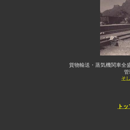
貨物輸送・蒸気機関車全
管
そ
トッ