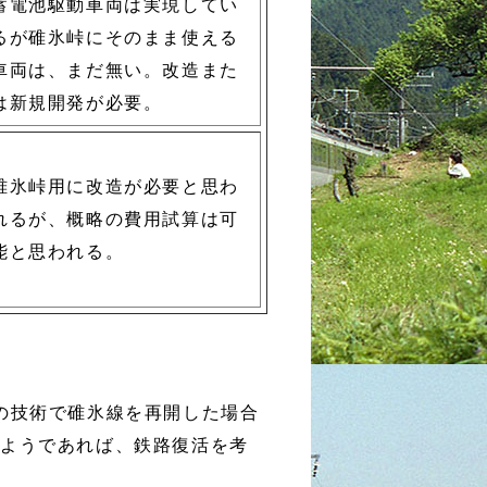
蓄電池駆動車両は実現してい
るが碓氷峠にそのまま使える
車両は、まだ無い。改造また
は新規開発が必要。
碓氷峠用に改造が必要と思わ
れるが、概略の費用試算は可
能と思われる。
日の技術で碓氷線を再開した場合
るようであれば、鉄路復活を考