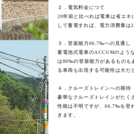
２．電気料金につて
20年前と比べれば電車は省エ
して蓄電すれば、電力消費量は
３．登坂能力66.7‰への見通し
蓄電池式電車のACCUMのよう
は80‰の登坂能力があるもの
る車両も出現する可能性は大だ
４．クルーズトレインへの期待
豪華なクルーズトレインがたく
性能は不明ですが、66.7‰を
きます。