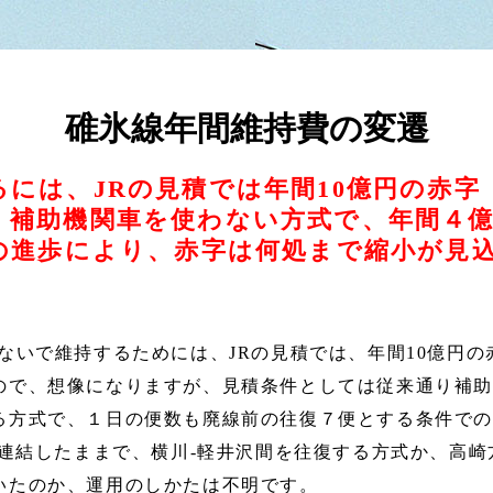
碓氷線年間維持費の変遷
には、JRの見積では年間10億円の赤字
、補助機関車を使わない方式で、年間４
術の進歩により、赤字は何処まで縮小が見
ないで維持するためには、JRの見積では、年間10億円
で、想像になりますが、見積条件としては従来通り補助機関
る方式で、１日の便数も廃線前の往復７便とする条件で
に連結したままで、横川-軽井沢間を往復する方式か、高
いたのか、運用のしかたは不明です。