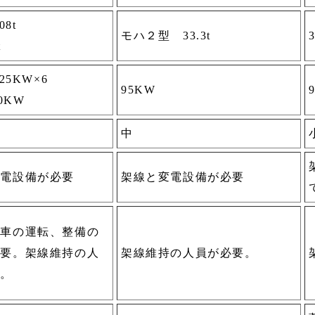
08t
モハ２型 33.3t
3
t
25KW×6
95KW
20KW
中
変電設備が必要
架線と変電設備が必要
関車の運転、整備の
必要。架線維持の人
架線維持の人員が必要。
要。