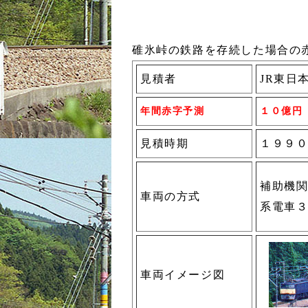
碓氷峠の鉄路を存続した場合の
見積者
JR東日
年間赤字予測
１０億円
見積時期
１９９
補助機関
車両の方式
系電車
車両イメージ図