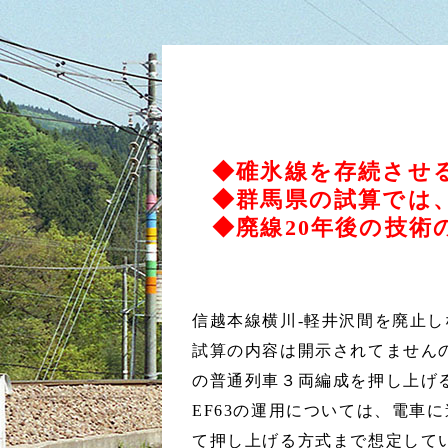
◆碓氷線を存続させる
◆群馬県の試算では
◆廃線20年後の技
信越本線横川-軽井沢間を廃止し
試算の内容は開示されてませんの
の普通列車３両編成を押し上げ
EF63の運用については、電車
て押し上げる方式まで想定して