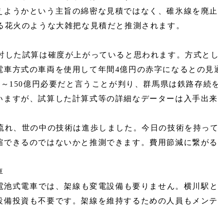
えようかという主旨の綿密な見積ではなく、碓氷線を廃
ける花火のような大雑把な見積だと推測されます。
討した試算は確度が上がっていると思われます。方式とし
電車方式の車両を使用して年間4億円の赤字になるとの見
億～150億円必要だと言うことが判り、群馬県は鉄路存続
いますが、試算した計算式等の詳細なデーターは入手出
が流れ、世の中の技術は進歩しました。今日の技術を持っ
縮できるのではないかと推測できます。費用節減に繋が
車
蓄電池式電車では、架線も変電設備も要りません。横川駅
設備投資も不要です。架線を維持するための人員もメン