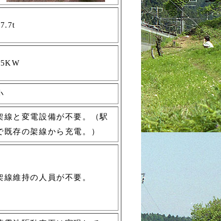
7.7t
95KW
小
架線と変電設備が不要。（駅
で既存の架線から充電。）
架線維持の人員が不要。