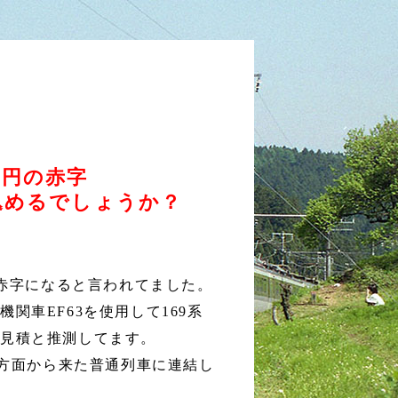
億円の赤字
込めるでしょうか？
の赤字になると言われてました。
車EF63を使用して169系
の見積と推測してます。
崎方面から来た普通列車に連結し