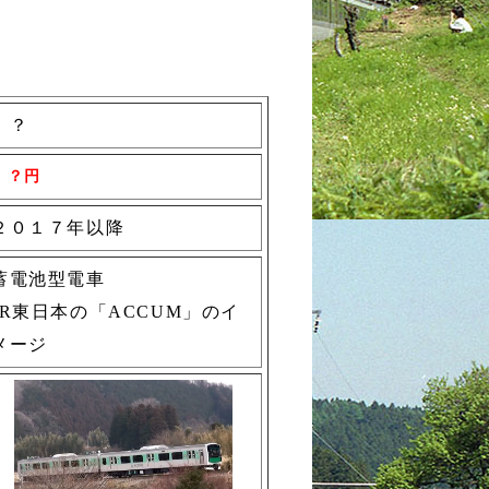
？
？円
２０１７年以降
蓄電池型電車
JR東日本の「ACCUM」のイ
メージ