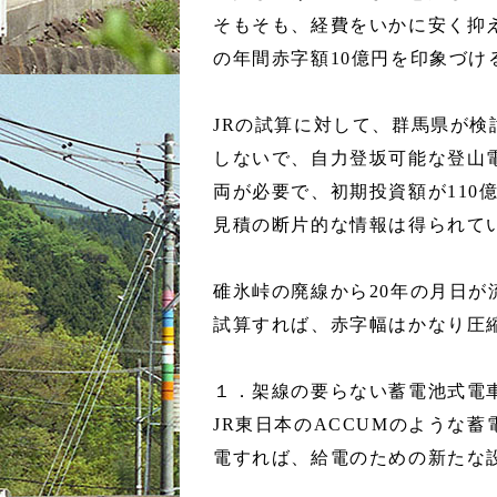
そもそも、経費をいかに安く抑
の年間赤字額10億円を印象づ
JRの試算に対して、群馬県が検
しないで、自力登坂可能な登山
両が必要で、初期投資額が110
見積の断片的な情報は得られて
碓氷峠の廃線から20年の月日
試算すれば、赤字幅はかなり圧
１．架線の要らない蓄電池式電
JR東日本のACCUMのような
電すれば、給電のための新たな