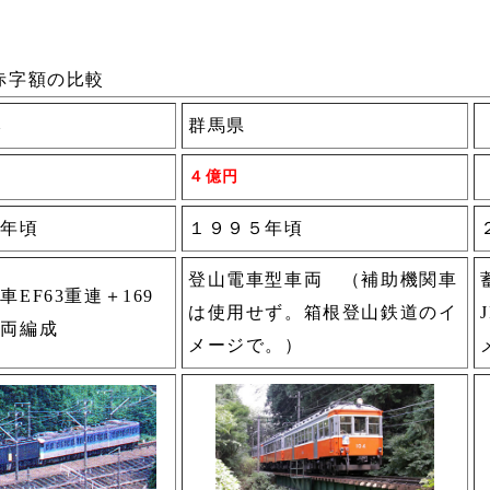
赤字額の比較
本
群馬県
４億円
０年頃
１９９５年頃
登山電車型車両 （補助機関車
車EF63重連＋169
は使用せず。箱根登山鉄道のイ
３両編成
メージで。）