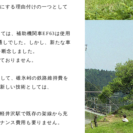
止にする理由付けの一つとして
ては、補助機関車EF63は使用
通しでした。しかし、新たな車
を断念しました。
来ておりません。
てして、碓氷峠の鉄路維持費を
る新しい技術としては、
と軽井沢駅で既存の架線から充
テナンス費用も要りません。