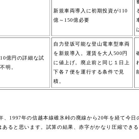
新規車両導入に初期投資が110
億～150億必要
自力登坂可能な登山電車型車両
を新規導入。運賃を大人500円
10億円の詳細な試
に値上げ。廃止前と同じ１日上
は不明。
下各７便を運行する条件で見
積。
0年、1997年の信越本線碓氷峠の廃線から20年を経て今
はあると思います。試算の結果、赤字がかなり圧縮でき