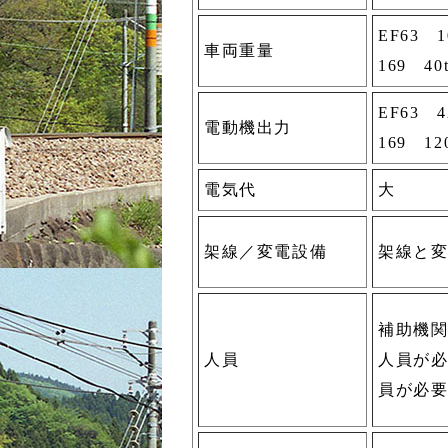
EF63 1
車両重量
169 40
EF63 4
電動機出力
169 1
電気代
大
架線／変電設備
架線と
補助機
人員
人員が
員が必