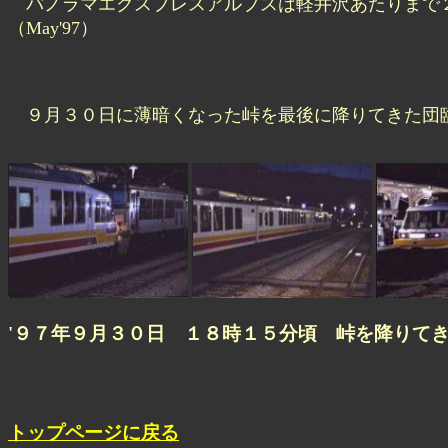
パノラマエクスプレスアルプスは軽井沢あたりまで
（May'97）
９月３０日に薄暗くなった峠を最後に降りてきた団
'９７年９月３０日 １８時１５分頃 峠を降りて
トップページに戻る