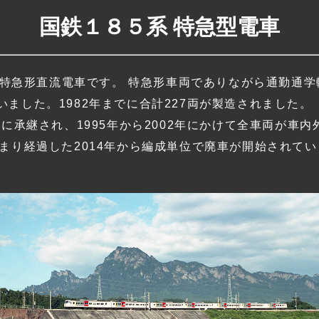
国鉄１８５系 特急型電車
した特急形直流電車です。 特急形車両でありながら通勤通
ました。1982年までに合計227両が製造されました。
道に承継され、1995年から2002年にかけて全車両が車
まり経過した2014年から編成単位で廃車が開始されてい