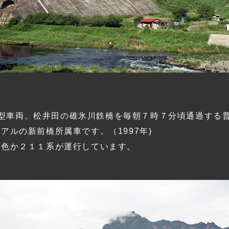
型車両。松井田の碓氷川鉄橋を毎朝７時７分頃通過する
アルの新前橋所属車です。（1997年)
南色か２１１系が運行しています。