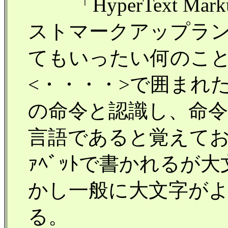
「HyperText Mar
ストマークアップラ
てもいったい何のこ
<・・・・>で囲まれ
の命令と認識し、命
言語であると覚えてお
ｧﾍﾞｯﾄで書かれるが
かし一般に大文字が
る。