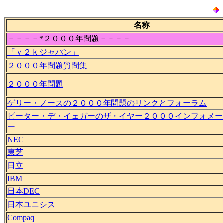
名称
－－－－*２０００年問題－－－－
「ｙ２ｋジャパン」
２０００年問題質問集
２０００年問題
ゲリー・ノースの２０００年問題のリンクとフォーラム
ピーター・デ・イェガーのザ・イヤー２０００インフォメー
ー
NEC
東芝
日立
IBM
日本DEC
日本ユニシス
Compaq